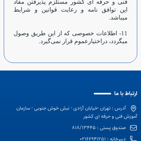
فنی و حرفه ای کشور مستلزم پذیرفتن مفاد
این توافق نامه و رعایت قوانین و شرایط
میباشد
.
11- اطلاعات خصوصی که از این طریق وصول
می‏گردد، دراختیارعموم قرار نمی‌گیرد.
ارتباط با ما
آدرس : تهران -خیابان آزادی - نبش خوش جنوبی - سازمان
آموزش فنی و حرفه ای کشور
صندوق پستی : 818/13445
دبیرخانه : 02166941251