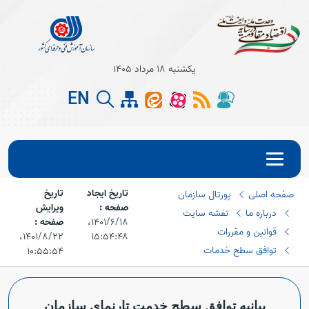
یکشنبه 18 مرداد 1405
EN
تاریخ ایجاد
تاریخ
صفحه اصلی
پورتال سازمان
Open s
صفحه :
ویرایش
درباره ما
نفشه سایت
۱۴۰۱/۶/۱۸،‏
صفحه :
Open s
قوانین و مقررات
۱۵:۵۴:۴۸
۱۴۰۱/۸/۲۲،‏
توافق سطح خدمات
۱۰:۵۵:۵۴
بیانیه توافق سطح خدمت تارنمای سازمان