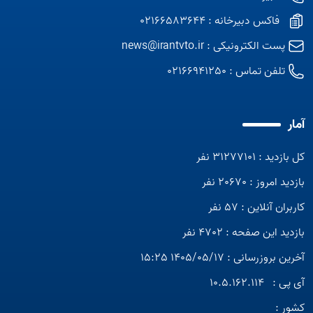
فاکس دبیرخانه : 02166583644
پست الکترونیکی :
news@irantvto.ir
تلفن تماس :
02166941250
آمار
کل بازدید : 31277101 نفر
بازدید امروز : 20670 نفر
کاربران آنلاین : 57 نفر
بازدید این صفحه : 4702 نفر
آخرین بروزرسانی : 1405/05/17 15:25
آی پی :
10.5.162.114
کشور :