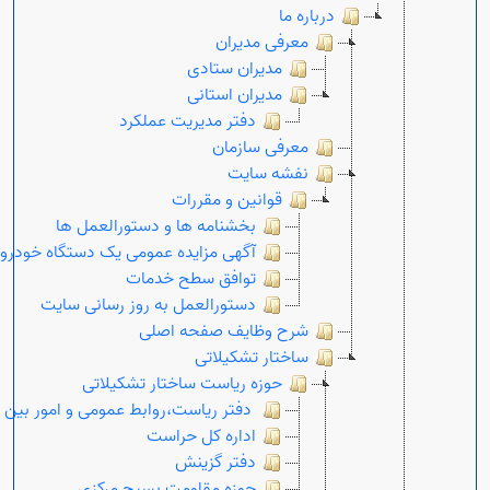
درباره ما
معرفی مدیران
مدیران ستادی
مدیران استانی
دفتر مدیریت عملکرد
معرفی سازمان
نفشه سایت
قوانین و مقررات
بخشنامه ها و دستورالعمل ها
آگهی مزایده عمومی یک دستگاه خودرو
توافق سطح خدمات
دستورالعمل به روز رسانی سایت
شرح وظایف صفحه اصلی
ساختار تشکیلاتی
حوزه ریاست ساختار تشکیلاتی
Open s
دفتر ریاست،روابط عمومی و امور بین ا
اداره کل حراست
دفتر گزینش
حوزه مقاومت بسیج مرکزی