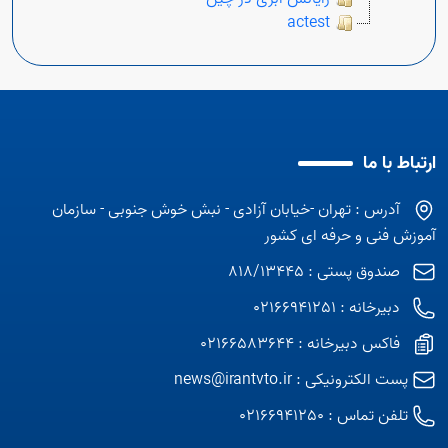
actest
ارتباط با ما
آدرس : تهران -خیابان آزادی - نبش خوش جنوبی - سازمان
آموزش فنی و حرفه ای کشور
صندوق پستی : 818/13445
دبیرخانه : 02166941251
فاکس دبیرخانه : 02166583644
پست الکترونیکی :
news@irantvto.ir
تلفن تماس :
02166941250