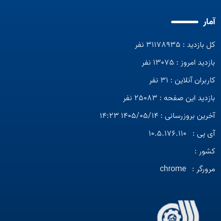
آمار
کل بازدید : 31178935 نفر
بازدید امروز : 13075 نفر
کاربران آنلاین : 31 نفر
بازدید این صفحه : 25083 نفر
آخرین بروزرسانی : 1405/05/14 14:23
آی پی :
10.5.176.110
کشور :
مرورگر :
chrome